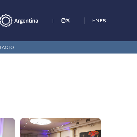
EN
ES
|
TACTO