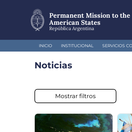
Pasar
al
Permanent Mission to the 
contenido
principal
American States
República Argentina
INICIO
INSTITUCIONAL
SERVICIOS C
Noticias
Mostrar filtros