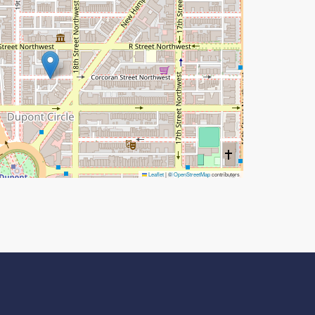
Leaflet
|
©
OpenStreetMap
contributors