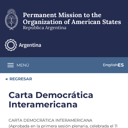
Pasar
al
Permanent Mission to the
contenido
principal
Organization of American States
República Argentina
English
ES
MENÚ
Toggle navigation
REGRESAR
Carta Democrática
Interamericana
CARTA DEMOCRÁTICA INTERAMERICANA
(Aprobada en la primera sesión plenaria, celebrada el 11